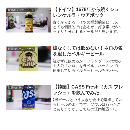
ね。
【ドイツ】1678年から続くシュ
世界のクラフトビール
レンケルラ・ウアボック
古くからあるドイツの燻製醸造ビール。
とても個性的ではあるが、好き嫌いがハ
ッキリと分かれるビールだと思います。
涙なくしては飲めない！ネロの名
世界のクラフトビール
を冠したベルギービール
泣かずに飲めるか！フランダースの犬の
主人公「ネロ」をラベル、ネーミングに
使用しているベルギービールをデパート
で見つけてきました！
【韓国】CASS Fresh（カス フレ
世界のクラフトビール
ッシュ）を飲んでみた
OBビールという大きな会社で醸造してい
るビールのようです。ソウルは行ったこ
とありますが、こちらの江南地区？にな
るのかな？は行ったことないし、かなり
古いので分からないです。