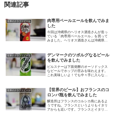
関連記事
肉専用ペールエールを飲んでみま
世界のクラフトビール
した
今回は沖縄県のヘリオス酒造さんが造っ
ている「肉専用ペールエール」を買って
みました。ヘリオス酒造さんは沖縄県名
護市に所在する醸造所で個性的なビール
を造られています。ゴーヤDRYとか飲ん
でみたいですw
デンマークのツボルグなるビール
世界のクラフトビール
を飲んでみました
ピルスナーは下面発酵のオーソドックス
なビールでホップの苦みを味わえます。
これ美味しいよ！でも中々手に入らない
だろうなぁ、、、このビールは池袋の東
武百貨店で買い求めました。
【世界のビール】おフランスのコ
世界のクラフトビール
ロンバ瓶を飲んでみました
醸造所はフランスのコルシカ島にあるよ
うですね。フランスというよりもイタリ
アからも近いです。フランスとイタリア
の文化が融合しているかも知れません